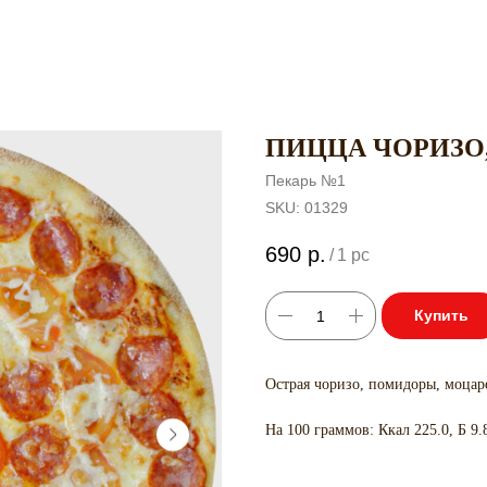
ПИЦЦА ЧОРИЗО, 
Пекарь №1
SKU:
01329
690
р.
/
1 pc
Купить
Острая чоризо, помидоры, моцар
На 100 граммов: Ккал 225.0, Б 9.8